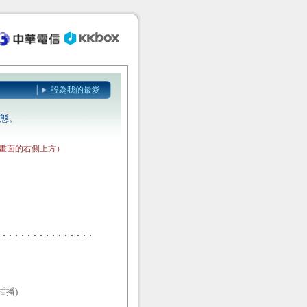
│►
設為我的最愛
態。
站畫面的右側上方）
插播)